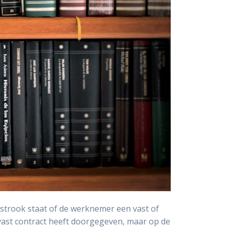
strook staat of de werknemer een vast of
 vast contract heeft doorgegeven, maar op de