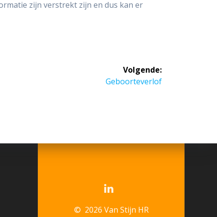
rmatie zijn verstrekt zijn en dus kan er
Volgende:
Volgend
Geboorteverlof
bericht:
© 2026 Van Stijn HR