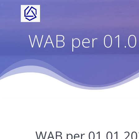
Ga
naar
de
inhoud
WAB per 01.0
WAB per 01.01.20