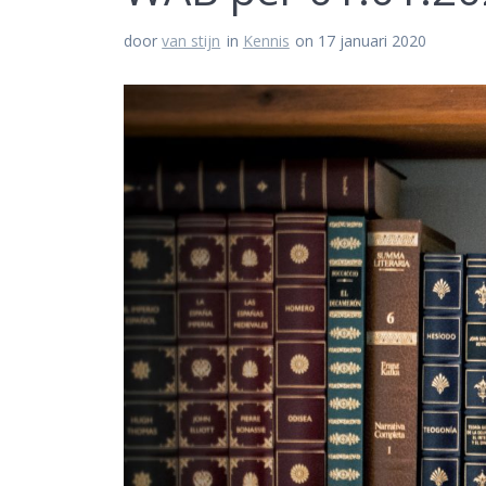
door
van stijn
in
Kennis
on 17 januari 2020