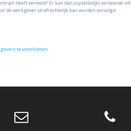
ntract heeft vermeld? Er kan dan (opzettelijk) verkeerde info
oor de werkgever strafrechtelijk kan worden vervolgd.
rkgevers te voorkomen